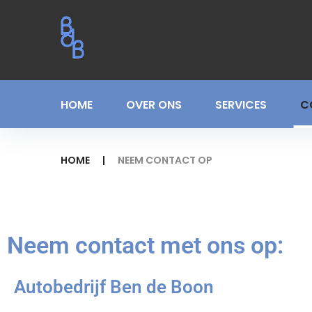
HOME
OVER ONS
SERVICES
C
HOME
|
NEEM CONTACT OP
Neem contact met ons op:
Autobedrijf Ben de Boon