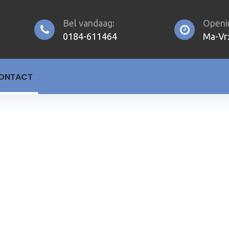
Bel vandaag:
Openin
0184-611464
Ma-Vr:
ONTACT