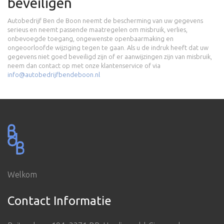
beveiligen
Autobedrijf Ben de Boon neemt de bescherming van uw gegevens
serieus en neemt passende maatregelen om misbruik, verlies,
onbevoegde toegang, ongewenste openbaarmaking en
ongeoorloofde wijziging tegen te gaan. Als u de indruk heeft dat uw
gegevens niet goed beveiligd zijn of er aanwijzingen zijn van misbruik,
neem dan contact op met onze klantenservice of via
info@autobedrijfbendeboon.nl
Welkom
Contact Informatie