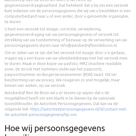
gegevensoverdraagbaarheid. Dat betekent dat u bij ons een verzoek
kunt indienen om de persoonsgegevens die wij van u beschikken in een
computerbestand naar u of een ander, door u genoemde organisatie,
te sturen.
U kunt een verzoek tot inzage, correctie, verwijdering,
gegevensoverdraging van uw persoonsgegevens of verzoek tot
intrekking van uw toestemming of bezwaar op de verwerking van uw
persoonsgegevens sturen naar info@autobedrijfbendeboon.nl.
Om er zeker van te zijn dat het verzoek tot inzage door u is gedaan,
vragen wij u een kopie van uw identiteitsbewijs met het verzoek mee
te sturen. Maak in deze kopie uw pasfoto, MRZ (machine readable
zone, de strook met nummers onderaan het paspoort),
paspoortnummer en Burgerservicenummer (BSN) zwart. Dit ter
bescherming van uw privacy. We reageren zo snel mogelijk, maar
binnen vier weken, op uw verzoek.
Autobedrijf Ben de Boon wil u er tevens op wijzen dat u de
mogelijkheid heeft om een klacht in te dienen bij de nationale
toezichthouder, de Autoriteit Persoonsgegevens. Dat kan via de
volgende link:
https://autoriteitpersoonsgegevens.nl/nl/contact-met-
de-autoriteit-persoonsgegevens/tip-ons
Hoe wij persoonsgegevens