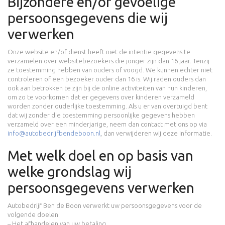
Bijzondere en/of gevoelige
persoonsgegevens die wij
verwerken
Onze website en/of dienst heeft niet de intentie gegevens te
verzamelen over websitebezoekers die jonger zijn dan 16 jaar. Tenzij
ze toestemming hebben van ouders of voogd. We kunnen echter niet
controleren of een bezoeker ouder dan 16 is. Wij raden ouders dan
ook aan betrokken te zijn bij de online activiteiten van hun kinderen,
om zo te voorkomen dat er gegevens over kinderen verzameld
worden zonder ouderlijke toestemming. Als u er van overtuigd bent
dat wij zonder die toestemming persoonlijke gegevens hebben
verzameld over een minderjarige, neem dan contact met ons op via
info@autobedrijfbendeboon.nl
, dan verwijderen wij deze informatie.
Met welk doel en op basis van
welke grondslag wij
persoonsgegevens verwerken
Autobedrijf Ben de Boon verwerkt uw persoonsgegevens voor de
volgende doelen:
– Het afhandelen van uw betaling